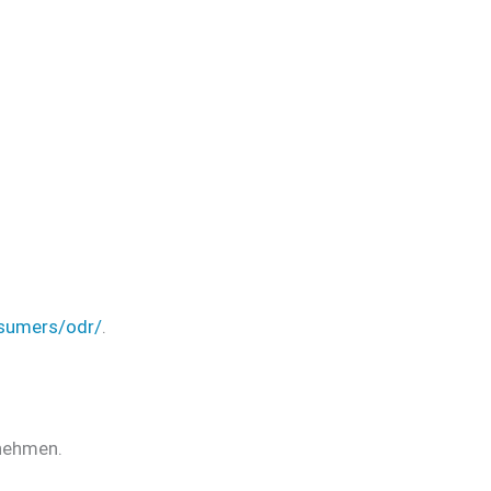
nsumers/odr/
.
unehmen.