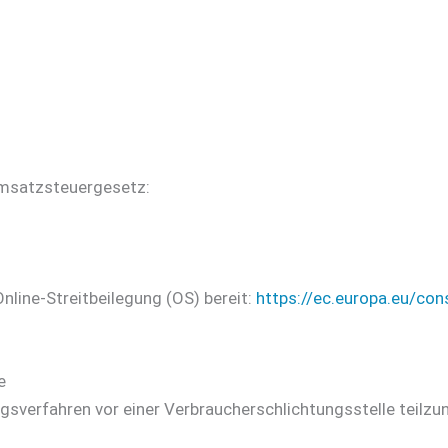
msatzsteuergesetz:
nline-Streitbeilegung (OS) bereit:
https://ec.europa.eu/co
e
gungsverfahren vor einer Verbraucherschlichtungsstelle teilz